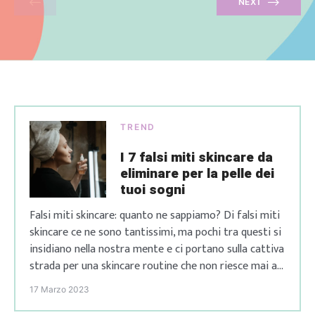
NEXT
TREND
I 7 falsi miti skincare da
eliminare per la pelle dei
tuoi sogni
Falsi miti skincare: quanto ne sappiamo? Di falsi miti
skincare ce ne sono tantissimi, ma pochi tra questi si
insidiano nella nostra mente e ci portano sulla cattiva
strada per una skincare routine che non riesce mai a
darci i risultati che vogliamo. Quante volte ti è
17 Marzo 2023
capitato di seguire una skincare routine perfetta, ma