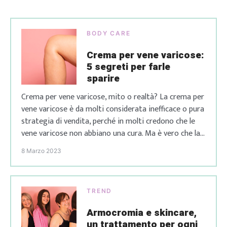
[…]
BODY CARE
Crema per vene varicose:
5 segreti per farle
sparire
Crema per vene varicose, mito o realtà? La crema per
vene varicose è da molti considerata inefficace o pura
strategia di vendita, perché in molti credono che le
vene varicose non abbiano una cura. Ma è vero che la
crema per vene varicose non ha alcun beneficio?
8 Marzo 2023
Continua a leggere per scoprirlo insieme! Vene
varicose: […]
TREND
Armocromia e skincare,
un trattamento per ogni