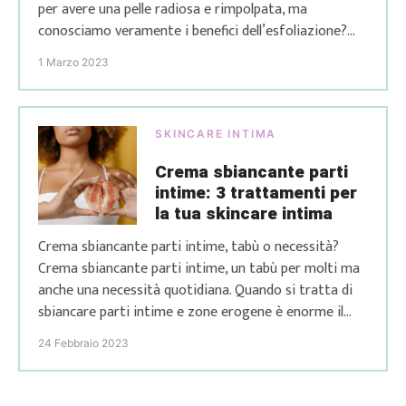
per avere una pelle radiosa e rimpolpata, ma
conosciamo veramente i benefici dell’esfoliazione?
L’esfoliazione serve a rimuovere le cellule morte dalla
1 Marzo 2023
nostra pelle. Le cellule morte creano infatti una
pellicola organica che non permette alla pelle di
respirare […]
SKINCARE INTIMA
Crema sbiancante parti
intime: 3 trattamenti per
la tua skincare intima
Crema sbiancante parti intime, tabù o necessità?
Crema sbiancante parti intime, un tabù per molti ma
anche una necessità quotidiana. Quando si tratta di
sbiancare parti intime e zone erogene è enorme il
silenzio che si crea perché troppe persone soffrono di
24 Febbraio 2023
questo particolare inestetismo ma non sanno come
risolverlo, portando avanti un disagio che […]