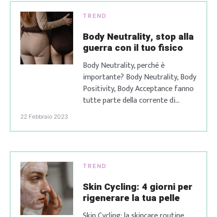
TREND
Body Neutrality, stop alla
guerra con il tuo fisico
Body Neutrality, perché è
importante? Body Neutrality, Body
Positivity, Body Acceptance fanno
tutte parte della corrente di
pensiero che ci dice che il nostro
22 Febbraio 2023
corpo è la nostra casa e per
questo va amato, curato,
migliorato e anche sopportato
con tutti i suoi pregi e difetti. Ma
TREND
se non fosse davvero questa la
risposta alle […]
Skin Cycling: 4 giorni per
rigenerare la tua pelle
Skin Cycling: la skincare routine