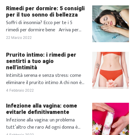
Rimedi per dormire: 5 consigli
per il tuo sonno di bellezza
Soffri di insonnia? Ecco per te i 5
rimedi per dormire bene Arriva per
tutti quel fatidico momento della
22 Marzo 2022
giornata in cui non vedi l’ora di andare
a dormire, attenendo con ansia il
Prurito intimo: i rimedi per
momento in cui potrai finalmente
sentirti a tuo agio
posare la testa sul cuscino e,
nell’intimità
puntualmente passi la notte a girarti e
Intimità serena e senza stress: come
rigirarti nel letto […]
eliminare il prurito intimo A chi non è
mai capitato di soffrire di prurito
4 Febbraio 2022
intimo? Oltre ad essere fastidioso, a
peggiorare la situazione può essere la
Infezione alla vagina: come
sua comparsa in momenti particolari.
evitarle definitivamente
Capita, infatti, a molte donne di
Infezione alla vagina: un problema
soffrire di irritazioni, prudore intimo e
tutt’altro che raro Ad ogni donna è
bruciore, tutte situazioni che
capitato, almeno una volta nella vita, di
4 Febbraio 2022