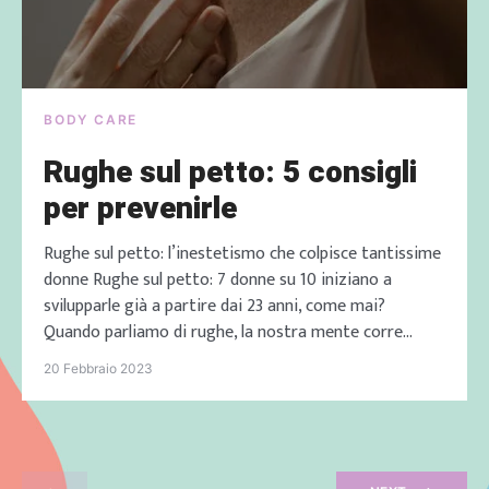
BODY CARE
Rughe sul petto: 5 consigli
per prevenirle
Rughe sul petto: l’inestetismo che colpisce tantissime
donne Rughe sul petto: 7 donne su 10 iniziano a
svilupparle già a partire dai 23 anni, come mai?
Quando parliamo di rughe, la nostra mente corre
inevitabilmente a quei segni che, col passare degli
20 Febbraio 2023
anni, appaiono sul viso, in particolare nella zona del
contorno occhi o delle […]