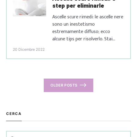
step per eliminarle
Ascelle scure rimedi: le ascelle nere
sono un inestetismo
estremamente diffuso; ecco
alcune tips per risolverlo. Stai
cercando rimedi per le ascelle
20 Dicembre 2022
scure? In questo articolo troverai
risposte alle tue domande Hai
anche tu quei fastidiosi aloni alle
ascelle e proprio non li sopporti
più? Non sentirti in imbarazzo!
Posts
OLDER POSTS
Sebbene se ne parli poco, le […]
navigation
CERCA
Ricerca