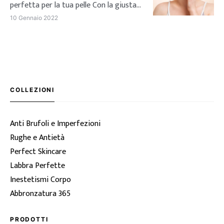
dalla pelle molto chiara. Si tratta di un
perfetta per la tua pelle Con la giusta
[…]
crema per couperose possiamo
10 Gennaio 2022
prenderci cura della nostra cute e
limitare i rossori, senza sottovalutare
il problema. Un divano comodo, una
bella coperta calda e la possibilità di
concedersi qualche coccola in più:
l’inverno è proprio il periodo ideale per
COLLEZIONI
dedicarci alla […]
Anti Brufoli e Imperfezioni
Rughe e Antietà
Perfect Skincare
Labbra Perfette
Inestetismi Corpo
Abbronzatura 365
PRODOTTI