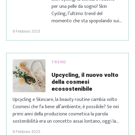
per una pelle da sogno! Skin
Cycling, l’ultimo trend del
momento che sta spopolando sui
social, in particolare su TikTok. Ma
8 Febbraio 2023
cos’è lo Skin Cycling? E’ la skincare
routine che promette una pelle
radiosa, rimpolpata e rigenerata
in soli 4 giorni! Fantascienza?
TREND
Assolutamente no! La sua
creatrice, la dermatologa
Upcycling, il nuovo volto
americana […]
della cosmesi
ecosostenibile
Upcycling e Skincare, la beauty routine cambia volto
Cosmesi che fa bene all’ambiente, è possibile? Se nei
primi anni della produzione cosmetica la parola
sostenibilità era un concetto assai lontano, oggi la
rendiamo parte della nostra quotidianità sotto molti
8 Febbraio 2023