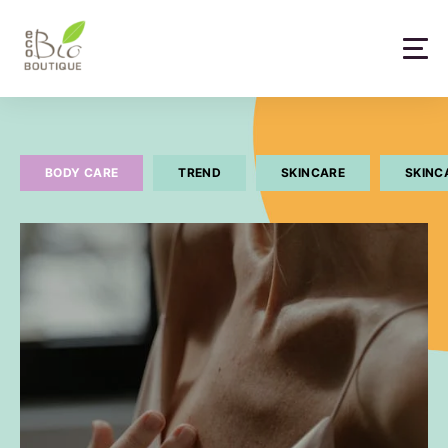
Skip
to
content
BODY CARE
TREND
SKINCARE
SKINC