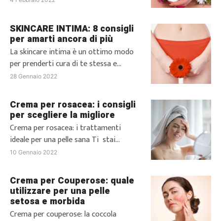
comportano immancabilmente […]
avere una infezione vaginale. Le
infezioni intime possono avere le
SKINCARE INTIMA: 8 consigli
cause più disparate e interessano un
per amarti ancora di più
gran numero di donne, soprattutto in
La skincare intima è un ottimo modo
età riproduttiva. In questo articolo,
per prenderti cura di te stessa e
approfondiremo proprio il tema delle
amarti ogni giorno sempre di più ❤️
28 Gennaio 2022
infezioni vaginali, parlando delle […]
Ma di che si tratta esattamente? La
“V-Beauty” ovvero la routine di
Crema per rosacea: i consigli
bellezza e benessere vaginale, è
per scegliere la migliore
diventata negli ultimi anni un vero
Crema per rosacea: i trattamenti
trend che va di pari passo con
ideale per una pelle sana Ti stai
l’empower femminile e il […]
chiedendo quale sia la miglior crema
10 Gennaio 2022
per rosacea? Ecco i consigli dei nostri
esperti per scegliere quella più adatta
Crema per Couperose: quale
alle tue esigenze. La rosacea è un
utilizzare per una pelle
arrossamento della pelle del viso
setosa e morbida
particolarmente frequente nelle donne
Crema per couperose: la coccola