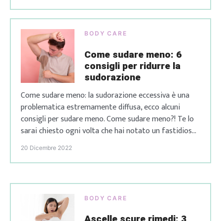
punti di vista. Anche la cosmesi, che da sempre ha
dovuto rinunciare ad essere ecosostenibile per […]
BODY CARE
Come sudare meno: 6
consigli per ridurre la
sudorazione
Come sudare meno: la sudorazione eccessiva è una
problematica estremamente diffusa, ecco alcuni
consigli per sudare meno. Come sudare meno?! Te lo
sarai chiesto ogni volta che hai notato un fastidioso
alone sui tuoi vestiti ad esempio sotto le ascelle o
20 Dicembre 2022
dietro la schiena. La sudorazione è una funzione
naturale del nostro organismo ed è […]
BODY CARE
Ascelle scure rimedi: 3