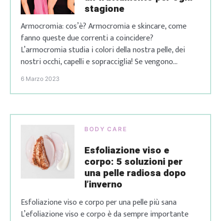
stagione
Armocromia: cos’è? Armocromia e skincare, come
fanno queste due correnti a coincidere?
L’armocromia studia i colori della nostra pelle, dei
nostri occhi, capelli e sopracciglia! Se vengono
associati a dei colori complementari, possono
6 Marzo 2023
aiutarci ad illuminare il tono del nostro viso e a
renderci più luminose, vivaci, brillanti. Ogni stagione
armocromatica viene definita secondo alcune […]
BODY CARE
Esfoliazione viso e
corpo: 5 soluzioni per
una pelle radiosa dopo
l’inverno
Esfoliazione viso e corpo per una pelle più sana
L’efoliazione viso e corpo è da sempre importante