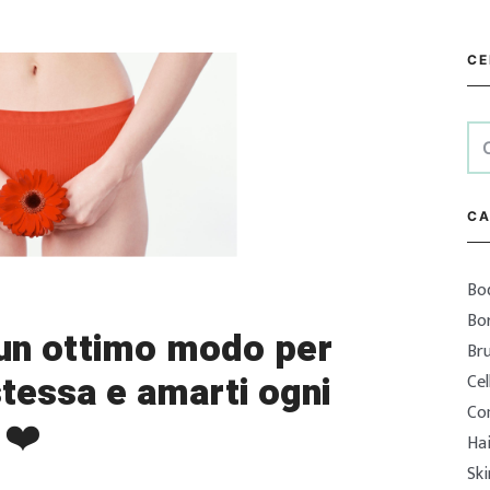
CE
Ric
per
CA
Bo
Bor
 un ottimo modo per
Bru
stessa e amarti ogni
Cel
Con
ù
❤️
Ha
Sk