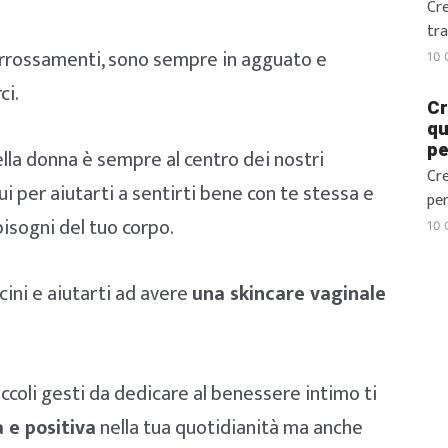
div
Cre
ver
tra
con
san
arrossamenti, sono sempre in agguato e
10 
la 
ci.
Ecc
Cr
per
qu
pe
all
ella donna è sempre al centro dei nostri
un 
Cr
i per aiutarti a sentirti bene con te stessa e
vi
per
nel
bisogni del tuo corpo.
gi
10 
chi
pos
nos
ini e aiutarti ad avere
una skincare vaginale
sen
Un
cop
con
ccoli gesti da dedicare al benessere intimo ti
più
ide
a e positiva
nella tua quotidianità ma anche