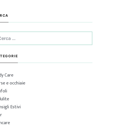
RCA
erca
:
TEGORIE
dy Care
se e occhiaie
foli
lulite
sigli Estivi
ir
incare