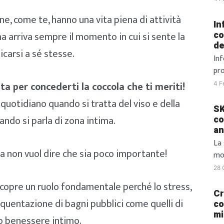
sof
ne, come te, hanno una vita piena di attività
ad 
In
pe
a arriva sempre il momento in cui si sente la
co
de
ess
carsi a sé stesse.
mom
Inf
inf
pro
di 
og
ta per concederti la coccola che ti meriti!
4 F
bru
una
uotidiano quando si tratta del viso e della
co
inf
SK
[…]
in
ndo si parla di zona intima.
co
an
più
gr
La
ma non vuol dire che sia poco importante!
sop
mod
In 
st
28 
ap
sem
ricopre un ruolo fondamentale perché lo stress,
del
tr
Cr
quentazione di bagni pubblici come quelli di
del
Bea
co
mi
bel
tuo benessere intimo.