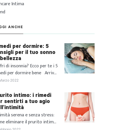
incare Intima
end
GGI ANCHE
medi per dormire: 5
nsigli per il tuo sonno
 bellezza
fri di insonnia? Ecco per te i 5
medi per dormire bene Arriva
r tutti quel fatidico momento
Marzo 2022
la giornata in cui non vedi
ra di andare a dormire,
urito intimo: i rimedi
tenendo con ansia il momento
r sentirti a tuo agio
ll’intimità
cui potrai finalmente posare la
ta sul cuscino e,
imità serena e senza stress:
ntualmente passi la notte a
e eliminare il prurito intimo
arti e rigirarti nel letto […]
hi non è mai capitato di
ebbraio 2022