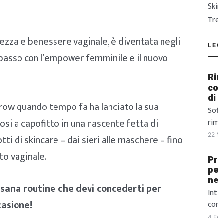
Sk
Tr
lezza e benessere vaginale, è diventata negli
LE
i passo con l’empower femminile e il nuovo
Ri
co
di
row quando tempo fa ha lanciato la sua
Sof
si a capofitto in una nascente fetta di
ri
pe
22 
 di skincare – dai sieri alle maschere – fino
del
nto vaginale.
l’o
Pr
at
pe
ne
in 
 sana routine che devi concederti per
tes
Int
casione!
pu
com
gir
A c
4 F