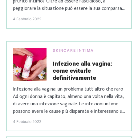
prurito intimo? Oltre ad essere fastidioso, a
peggiorare la situazione può essere la sua comparsa
in momenti particolari. Capita, infatti, a molte donne
4 Febbraio 2022
di soffrire di irritazioni, prudore intimo e bruciore,
tutte situazioni che comportano immancabilmente
[…]
SKINCARE INTIMA
Infezione alla vagina:
come evitarle
definitivamente
Infezione alla vagina: un problema tutt’altro che raro
Ad ogni donna è capitato, almeno una volta nella vita,
di avere una infezione vaginale. Le infezioni intime
possono avere le cause più disparate e interessano un
gran numero di donne, soprattutto in età
4 Febbraio 2022
riproduttiva. In questo articolo, approfondiremo
proprio il tema delle infezioni vaginali, parlando delle