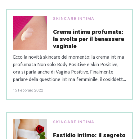
colorito un po’ scuro? Non temere;
per quanto questo argomento
SKINCARE INTIMA
possa sembrare un tabù, la vagina
scura […]
Crema intima profumata:
la svolta per il benessere
vaginale
Ecco la novità skincare del momento: la crema intima
profumata Non solo Body Positive e Skin Positive,
ora si parla anche di Vagina Positive. Finalmente
parlare della questione intima femminile, il cosiddetto
lato A, non è più un problema, ma una evoluzione. La
15 Febbraio 2022
nostra V, come qualsiasi parte del corpo, ha bisogno
di molte attenzioni, […]
SKINCARE INTIMA
Fastidio intimo: il segreto