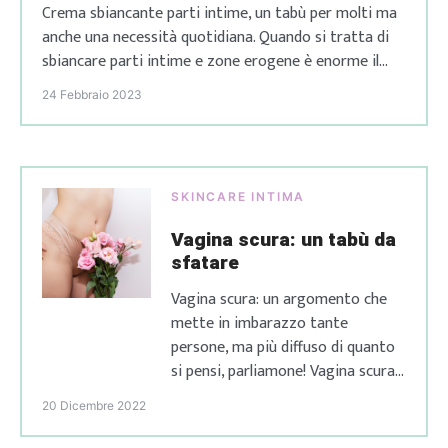
Crema sbiancante parti intime, un tabù per molti ma
anche una necessità quotidiana. Quando si tratta di
sbiancare parti intime e zone erogene è enorme il
silenzio che si crea perché troppe persone soffrono di
24 Febbraio 2023
questo particolare inestetismo ma non sanno come
risolverlo, portando avanti un disagio che […]
SKINCARE INTIMA
Vagina scura: un tabù da
sfatare
Vagina scura: un argomento che
mette in imbarazzo tante
persone, ma più diffuso di quanto
si pensi, parliamone! Vagina scura:
hai notato anche tu che la pelle
20 Dicembre 2022
della tua zona intima, nello
specifico della tua vagina, ha un