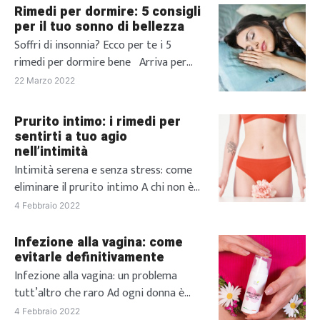
Rimedi per dormire: 5 consigli
per il tuo sonno di bellezza
Soffri di insonnia? Ecco per te i 5
rimedi per dormire bene Arriva per
tutti quel fatidico momento della
22 Marzo 2022
giornata in cui non vedi l’ora di andare
a dormire, attenendo con ansia il
Prurito intimo: i rimedi per
momento in cui potrai finalmente
sentirti a tuo agio
posare la testa sul cuscino e,
nell’intimità
puntualmente passi la notte a girarti e
Intimità serena e senza stress: come
rigirarti nel letto […]
eliminare il prurito intimo A chi non è
mai capitato di soffrire di prurito
4 Febbraio 2022
intimo? Oltre ad essere fastidioso, a
peggiorare la situazione può essere la
Infezione alla vagina: come
sua comparsa in momenti particolari.
evitarle definitivamente
Capita, infatti, a molte donne di
Infezione alla vagina: un problema
soffrire di irritazioni, prudore intimo e
tutt’altro che raro Ad ogni donna è
bruciore, tutte situazioni che
capitato, almeno una volta nella vita, di
4 Febbraio 2022