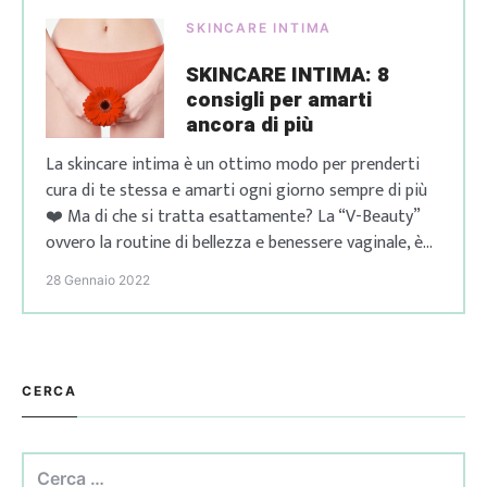
[…]
SKINCARE INTIMA
SKINCARE INTIMA: 8
consigli per amarti
ancora di più
La skincare intima è un ottimo modo per prenderti
cura di te stessa e amarti ogni giorno sempre di più
❤️ Ma di che si tratta esattamente? La “V-Beauty”
ovvero la routine di bellezza e benessere vaginale, è
diventata negli ultimi anni un vero trend che va di pari
28 Gennaio 2022
passo con l’empower femminile e il […]
CERCA
Ricerca