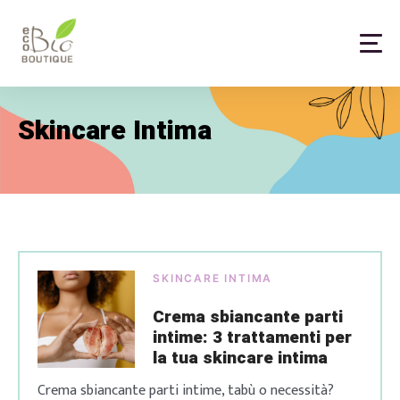
Skip
to
content
Home
Skincare Intima
SKINCARE INTIMA
Crema sbiancante parti
intime: 3 trattamenti per
la tua skincare intima
Crema sbiancante parti intime, tabù o necessità?