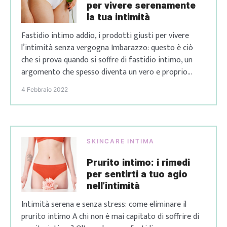
per vivere serenamente
la tua intimità
Fastidio intimo addio, i prodotti giusti per vivere
l’intimità senza vergogna Imbarazzo: questo è ciò
che si prova quando si soffre di fastidio intimo, un
argomento che spesso diventa un vero e proprio
tabù. Si fa fatica a parlarne, ma in realtà è un
4 Febbraio 2022
problema che riguarda tutte le donne a qualsiasi età e
di […]
SKINCARE INTIMA
Prurito intimo: i rimedi
per sentirti a tuo agio
nell’intimità
Intimità serena e senza stress: come eliminare il
prurito intimo A chi non è mai capitato di soffrire di