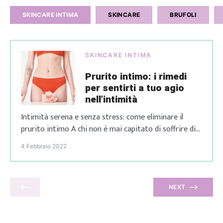
SKINCARE INTIMA
SKINCARE
BRUFOLI
SKINCARE INTIMA
Prurito intimo: i rimedi
per sentirti a tuo agio
nell’intimità
Intimità serena e senza stress: come eliminare il
prurito intimo A chi non è mai capitato di soffrire di
prurito intimo? Oltre ad essere fastidioso, a
4 Febbraio 2022
peggiorare la situazione può essere la sua comparsa
in momenti particolari. Capita, infatti, a molte donne
di soffrire di irritazioni, prudore intimo e bruciore,
tutte situazioni che comportano immancabilmente
NEXT
[…]