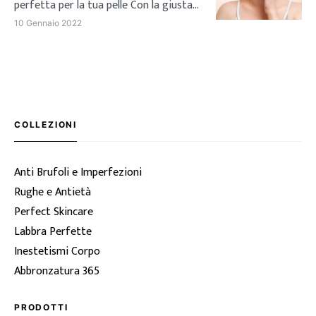
dalla pelle molto chiara. Si tratta di un
perfetta per la tua pelle Con la giusta
[…]
crema per couperose possiamo
10 Gennaio 2022
prenderci cura della nostra cute e
limitare i rossori, senza sottovalutare
il problema. Un divano comodo, una
bella coperta calda e la possibilità di
concedersi qualche coccola in più:
l’inverno è proprio il periodo ideale per
COLLEZIONI
dedicarci alla […]
Anti Brufoli e Imperfezioni
Rughe e Antietà
Perfect Skincare
Labbra Perfette
Inestetismi Corpo
Abbronzatura 365
PRODOTTI