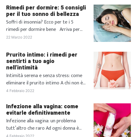
Rimedi per dormire: 5 consigli
per il tuo sonno di bellezza
Soffri di insonnia? Ecco per te i 5
rimedi per dormire bene Arriva per
tutti quel fatidico momento della
22 Marzo 2022
giornata in cui non vedi l’ora di andare
a dormire, attenendo con ansia il
Prurito intimo: i rimedi per
momento in cui potrai finalmente
sentirti a tuo agio
posare la testa sul cuscino e,
nell’intimità
puntualmente passi la notte a girarti e
Intimità serena e senza stress: come
rigirarti nel letto […]
eliminare il prurito intimo A chi non è
mai capitato di soffrire di prurito
4 Febbraio 2022
intimo? Oltre ad essere fastidioso, a
peggiorare la situazione può essere la
Infezione alla vagina: come
sua comparsa in momenti particolari.
evitarle definitivamente
Capita, infatti, a molte donne di
Infezione alla vagina: un problema
soffrire di irritazioni, prudore intimo e
tutt’altro che raro Ad ogni donna è
bruciore, tutte situazioni che
capitato, almeno una volta nella vita, di
4 Febbraio 2022