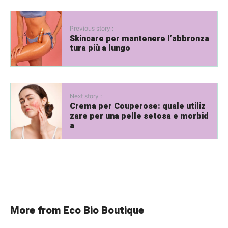
Previous story :
Skincare per mantenere l’abbronza
tura più a lungo
Next story :
Crema per Couperose: quale utiliz
zare per una pelle setosa e morbid
a
More from Eco Bio Boutique