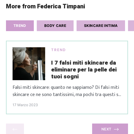
More from Federica Timpani
TREND
BODY CARE
SKINCARE INTIMA
TREND
I 7 falsi miti skincare da
eliminare per la pelle dei
tuoi sogni
Falsi miti skincare: quanto ne sappiamo? Di falsi miti
skincare ce ne sono tantissimi, ma pochi tra questi si
insidiano nella nostra mente e ci portano sulla cattiva
17 Marzo 2023
strada per una skincare routine che non riesce mai a
darci i risultati che vogliamo. Quante volte ti è
capitato di seguire una skincare routine perfetta, ma
[…]
NEXT