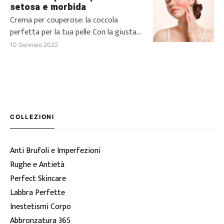
arrossamento della pelle del viso
setosa e morbida
particolarmente frequente nelle donne
Crema per couperose: la coccola
dalla pelle molto chiara. Si tratta di un
perfetta per la tua pelle Con la giusta
[…]
crema per couperose possiamo
10 Gennaio 2022
prenderci cura della nostra cute e
limitare i rossori, senza sottovalutare
il problema. Un divano comodo, una
bella coperta calda e la possibilità di
concedersi qualche coccola in più:
l’inverno è proprio il periodo ideale per
COLLEZIONI
dedicarci alla […]
Anti Brufoli e Imperfezioni
Rughe e Antietà
Perfect Skincare
Labbra Perfette
Inestetismi Corpo
Abbronzatura 365