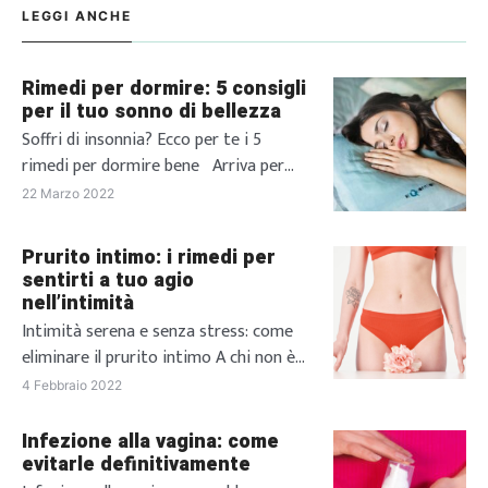
LEGGI ANCHE
Rimedi per dormire: 5 consigli
per il tuo sonno di bellezza
Soffri di insonnia? Ecco per te i 5
rimedi per dormire bene Arriva per
tutti quel fatidico momento della
22 Marzo 2022
giornata in cui non vedi l’ora di andare
a dormire, attenendo con ansia il
Prurito intimo: i rimedi per
momento in cui potrai finalmente
sentirti a tuo agio
posare la testa sul cuscino e,
nell’intimità
puntualmente passi la notte a girarti e
Intimità serena e senza stress: come
rigirarti nel letto […]
eliminare il prurito intimo A chi non è
mai capitato di soffrire di prurito
4 Febbraio 2022
intimo? Oltre ad essere fastidioso, a
peggiorare la situazione può essere la
Infezione alla vagina: come
sua comparsa in momenti particolari.
evitarle definitivamente