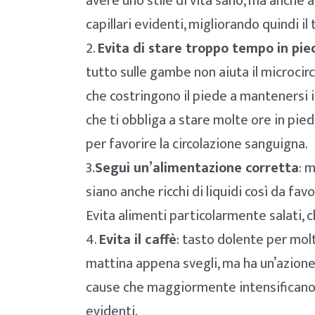
avere uno stile di vita sano, ma anche 
capillari evidenti, migliorando quindi il 
2.
Evita di stare troppo tempo in pie
tutto sulle gambe non aiuta il microcir
che costringono il piede a mantenersi i
che ti obbliga a stare molte ore in pied
per favorire la circolazione sanguigna.
3.
Segui un’alimentazione corretta
: 
siano anche ricchi di liquidi così da fa
Evita alimenti particolarmente salati, c
4.
Evita il caffè
: tasto dolente per molt
mattina appena svegli, ma ha un’azione 
cause che maggiormente intensificano l
evidenti.