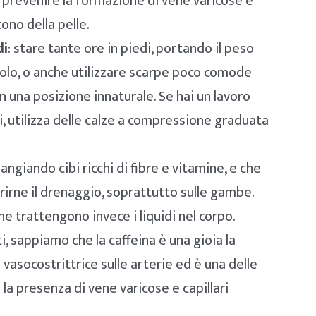
a prevenire la formazione di vene varicose e
tono della pelle.
di
: stare tante ore in piedi, portando il peso
colo, o anche utilizzare scarpe poco comode
n una posizione innaturale. Se hai un lavoro
i, utilizza delle calze a compressione graduata
mangiando cibi ricchi di fibre e vitamine, e che
vorirne il drenaggio, soprattutto sulle gambe.
he trattengono invece i liquidi nel corpo.
i, sappiamo che la caffeina è una gioia la
vasocostrittrice sulle arterie ed è una delle
a presenza di vene varicose e capillari