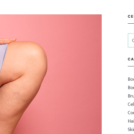
CE
Ric
per
CA
Bo
Bor
Bru
Cel
Con
Ha
Sk