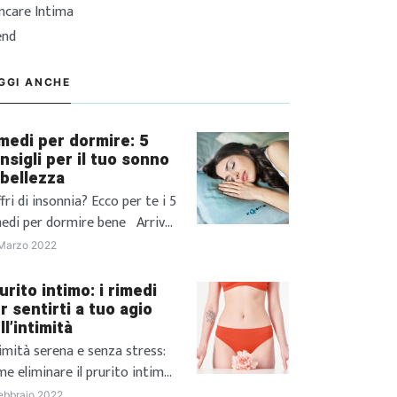
incare Intima
end
GGI ANCHE
medi per dormire: 5
nsigli per il tuo sonno
 bellezza
fri di insonnia? Ecco per te i 5
medi per dormire bene Arriva
r tutti quel fatidico momento
Marzo 2022
la giornata in cui non vedi
ra di andare a dormire,
urito intimo: i rimedi
tenendo con ansia il momento
r sentirti a tuo agio
ll’intimità
cui potrai finalmente posare la
ta sul cuscino e,
imità serena e senza stress:
ntualmente passi la notte a
e eliminare il prurito intimo
arti e rigirarti nel letto […]
hi non è mai capitato di
ebbraio 2022