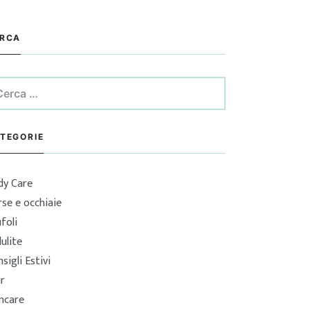
RCA
erca
:
TEGORIE
dy Care
se e occhiaie
foli
lulite
sigli Estivi
ir
incare