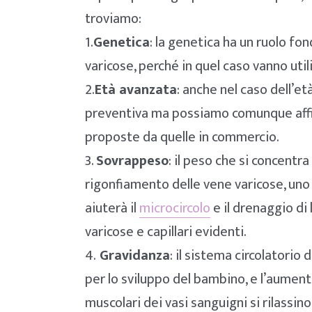
troviamo:
1.
Genetica
: la genetica ha un ruolo fo
varicose, perché in quel caso vanno util
2.
Età avanzata
: anche nel caso dell’e
preventiva ma possiamo comunque affi
proposte da quelle in commercio.
3.
Sovrappeso
: il peso che si concent
rigonfiamento delle vene varicose, uno st
aiuterà il
microcircolo
e il drenaggio di 
varicose e capillari evidenti.
4.
Gravidanza
: il sistema circolatori
per lo sviluppo del bambino, e l’aumento
muscolari dei vasi sanguigni si rilassin