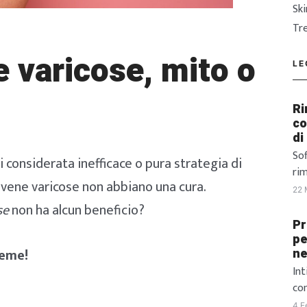
Sk
Tr
 varicose, mito o
LE
Ri
co
di
Sof
 considerata inefficace o pura strategia di
ri
e vene varicose non abbiano una cura.
pe
22 
del
se
non ha alcun beneficio?
l’o
Pr
at
pe
ieme!
ne
in 
tes
Int
pu
com
gir
A c
4 F