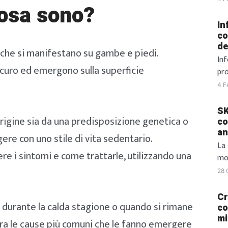
cosa sono?
sof
ad 
In
pe
co
de
ess
che si manifestano su gambe e piedi.
mom
Inf
scuro ed emergono sulla superficie
inf
pro
di 
og
4 F
bru
una
co
inf
SK
rigine sia da una predisposizione genetica o
[…]
in
co
an
più
ere con uno stile di vita sedentario.
gr
La
e i sintomi e come trattarle, utilizzando una
sop
mod
In 
st
28 
ap
sem
del
tr
Cr
 durante la calda stagione o quando si rimane
del
Bea
co
mi
bel
 tra le cause più comuni che le fanno emergere