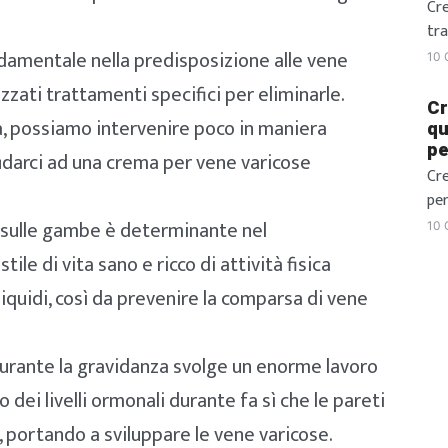
div
Cre
ver
tra
con
san
ndamentale nella predisposizione alle vene
10 
la 
izzati trattamenti specifici per eliminarle.
Ecc
Cr
tà, possiamo intervenire poco in maniera
per
qu
pe
all
darci ad una crema per vene varicose
un 
Cr
vi
per
nel
gi
ra sulle gambe è determinante nel
10 
chi
pos
ile di vita sano e ricco di attività fisica
nos
liquidi, così da prevenire la comparsa di vene
sen
Un
cop
o durante la gravidanza svolge un enorme lavoro
con
più
 dei livelli ormonali durante fa sì che le pareti
ide
o, portando a sviluppare le vene varicose.