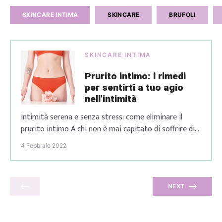
SKINCARE INTIMA
SKINCARE
BRUFOLI
SKINCARE INTIMA
Prurito intimo: i rimedi
per sentirti a tuo agio
nell’intimità
Intimità serena e senza stress: come eliminare il
prurito intimo A chi non è mai capitato di soffrire di
prurito intimo? Oltre ad essere fastidioso, a
4 Febbraio 2022
peggiorare la situazione può essere la sua comparsa
in momenti particolari. Capita, infatti, a molte donne
di soffrire di irritazioni, prudore intimo e bruciore,
tutte situazioni che comportano immancabilmente
NEXT
[…]