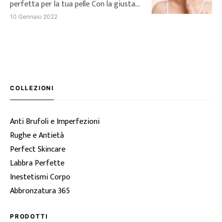
dalla pelle molto chiara. Si tratta di un
perfetta per la tua pelle Con la giusta
[…]
crema per couperose possiamo
10 Gennaio 2022
prenderci cura della nostra cute e
limitare i rossori, senza sottovalutare
il problema. Un divano comodo, una
bella coperta calda e la possibilità di
concedersi qualche coccola in più:
l’inverno è proprio il periodo ideale per
COLLEZIONI
dedicarci alla […]
Anti Brufoli e Imperfezioni
Rughe e Antietà
Perfect Skincare
Labbra Perfette
Inestetismi Corpo
Abbronzatura 365
PRODOTTI