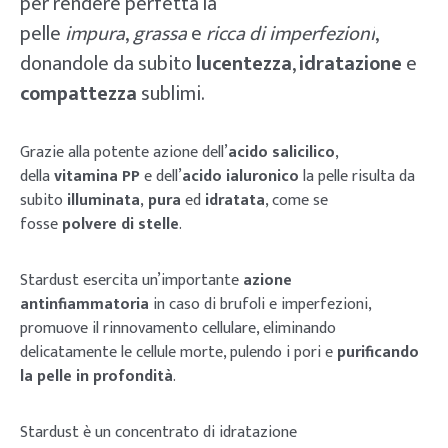
per rendere perfetta la
pelle
impura
,
grassa
e
ricca di imperfezioni
,
donandole da subito
lucentezza
,
idratazione
e
compattezza
sublimi.
Grazie alla potente azione dell’
acido salicilico
,
della
vitamina PP
e dell’
acido ialuronico
la pelle risulta da
subito
illuminata
,
pura
ed
idratata
, come se
fosse
polvere di stelle
.
Stardust esercita un’importante
azione
antinfiammatoria
in caso di brufoli e imperfezioni,
promuove il rinnovamento cellulare, eliminando
delicatamente le cellule morte, pulendo i pori e
purificando
la pelle in profondità
.
Stardust è un concentrato di idratazione