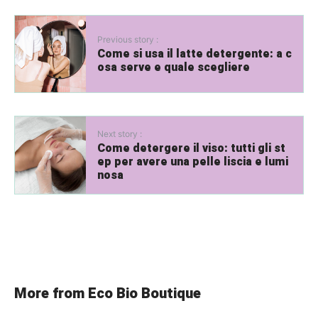
Previous story :
Come si usa il latte detergente: a c
osa serve e quale scegliere
Next story :
Come detergere il viso: tutti gli st
ep per avere una pelle liscia e lumi
nosa
More from Eco Bio Boutique