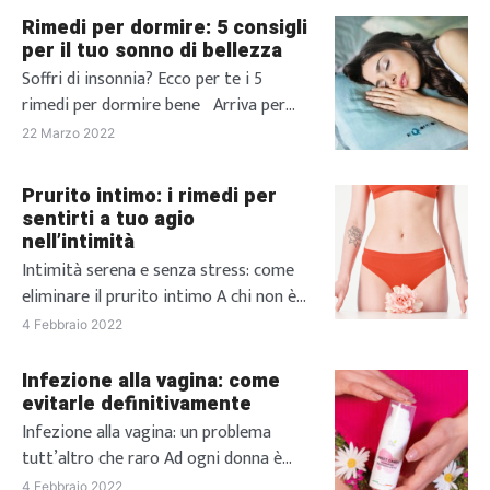
Rimedi per dormire: 5 consigli
per il tuo sonno di bellezza
Soffri di insonnia? Ecco per te i 5
rimedi per dormire bene Arriva per
tutti quel fatidico momento della
22 Marzo 2022
giornata in cui non vedi l’ora di andare
a dormire, attenendo con ansia il
Prurito intimo: i rimedi per
momento in cui potrai finalmente
sentirti a tuo agio
posare la testa sul cuscino e,
nell’intimità
puntualmente passi la notte a girarti e
Intimità serena e senza stress: come
rigirarti nel letto […]
eliminare il prurito intimo A chi non è
mai capitato di soffrire di prurito
4 Febbraio 2022
intimo? Oltre ad essere fastidioso, a
peggiorare la situazione può essere la
Infezione alla vagina: come
sua comparsa in momenti particolari.
evitarle definitivamente
Capita, infatti, a molte donne di
Infezione alla vagina: un problema
soffrire di irritazioni, prudore intimo e
tutt’altro che raro Ad ogni donna è
bruciore, tutte situazioni che
capitato, almeno una volta nella vita, di
4 Febbraio 2022