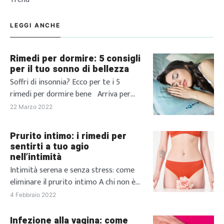
LEGGI ANCHE
Rimedi per dormire: 5 consigli
per il tuo sonno di bellezza
Soffri di insonnia? Ecco per te i 5
rimedi per dormire bene Arriva per
tutti quel fatidico momento della
22 Marzo 2022
giornata in cui non vedi l’ora di andare
a dormire, attenendo con ansia il
Prurito intimo: i rimedi per
momento in cui potrai finalmente
sentirti a tuo agio
posare la testa sul cuscino e,
nell’intimità
puntualmente passi la notte a girarti e
Intimità serena e senza stress: come
rigirarti nel letto […]
eliminare il prurito intimo A chi non è
mai capitato di soffrire di prurito
4 Febbraio 2022
intimo? Oltre ad essere fastidioso, a
peggiorare la situazione può essere la
Infezione alla vagina: come