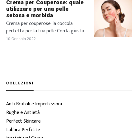
Crema per Couperose: quale
alle tue esigenze. La rosacea è un
utilizzare per una pelle
arrossamento della pelle del viso
setosa e morbida
particolarmente frequente nelle donne
Crema per couperose: la coccola
dalla pelle molto chiara. Si tratta di un
perfetta per la tua pelle Con la giusta
[…]
crema per couperose possiamo
10 Gennaio 2022
prenderci cura della nostra cute e
limitare i rossori, senza sottovalutare
il problema. Un divano comodo, una
bella coperta calda e la possibilità di
concedersi qualche coccola in più:
l’inverno è proprio il periodo ideale per
COLLEZIONI
dedicarci alla […]
Anti Brufoli e Imperfezioni
Rughe e Antietà
Perfect Skincare
Labbra Perfette