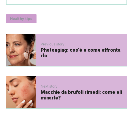
Healthy tips
Previous story :
Photoaging: cos’è e come affronta
rlo
Next story :
Macchie da brufoli rimedi: come eli
minarle?