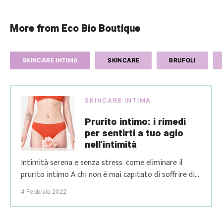
More from Eco Bio Boutique
SKINCARE INTIMA
SKINCARE
BRUFOLI
SKINCARE INTIMA
Prurito intimo: i rimedi
per sentirti a tuo agio
nell’intimità
Intimità serena e senza stress: come eliminare il
prurito intimo A chi non è mai capitato di soffrire di
prurito intimo? Oltre ad essere fastidioso, a
4 Febbraio 2022
peggiorare la situazione può essere la sua comparsa
in momenti particolari. Capita, infatti, a molte donne