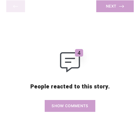
di soffrire di irritazioni, prudore intimo e bruciore,
tutte situazioni che comportano immancabilmente
NEXT
[…]
People reacted to this story.
SHOW COMMENTS