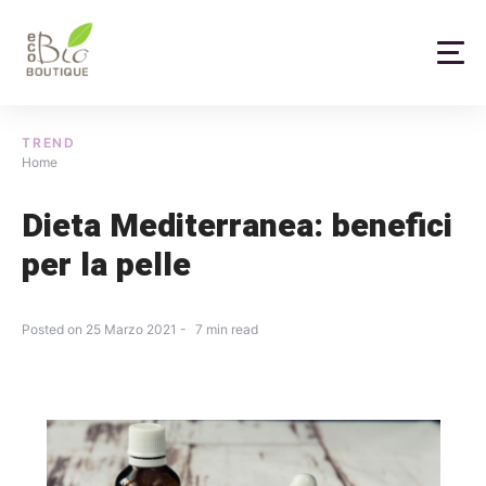
Skip
to
content
TREND
Home
Dieta Mediterranea: benefici
per la pelle
Posted on
25 Marzo 2021
7
min read