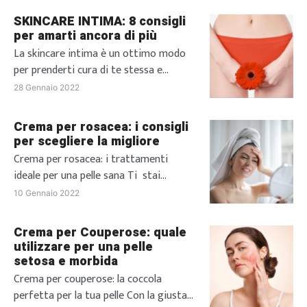
infezioni intime possono avere le
SKINCARE INTIMA: 8 consigli
cause più disparate e interessano un
per amarti ancora di più
gran numero di donne, soprattutto in
La skincare intima è un ottimo modo
età riproduttiva. In questo articolo,
per prenderti cura di te stessa e
approfondiremo proprio il tema delle
amarti ogni giorno sempre di più ❤️
28 Gennaio 2022
infezioni vaginali, parlando delle […]
Ma di che si tratta esattamente? La
“V-Beauty” ovvero la routine di
Crema per rosacea: i consigli
bellezza e benessere vaginale, è
per scegliere la migliore
diventata negli ultimi anni un vero
Crema per rosacea: i trattamenti
trend che va di pari passo con
ideale per una pelle sana Ti stai
l’empower femminile e il […]
chiedendo quale sia la miglior crema
10 Gennaio 2022
per rosacea? Ecco i consigli dei nostri
esperti per scegliere quella più adatta
Crema per Couperose: quale
alle tue esigenze. La rosacea è un
utilizzare per una pelle
arrossamento della pelle del viso
setosa e morbida
particolarmente frequente nelle donne
Crema per couperose: la coccola
dalla pelle molto chiara. Si tratta di un
perfetta per la tua pelle Con la giusta