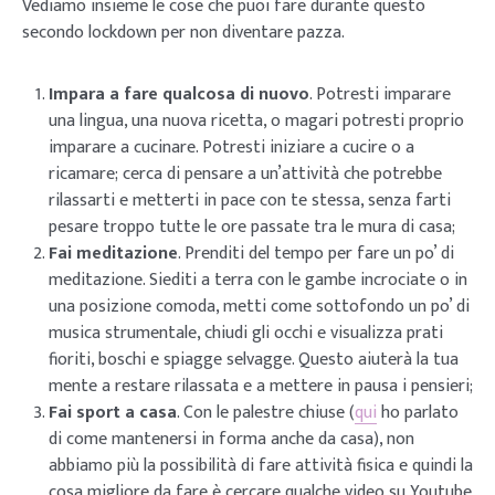
Vediamo insieme le cose che puoi fare durante questo
secondo lockdown per non diventare pazza.
Impara a fare qualcosa di nuovo
. Potresti imparare
una lingua, una nuova ricetta, o magari potresti proprio
imparare a cucinare. Potresti iniziare a cucire o a
ricamare; cerca di pensare a un’attività che potrebbe
rilassarti e metterti in pace con te stessa, senza farti
pesare troppo tutte le ore passate tra le mura di casa;
Fai meditazione
. Prenditi del tempo per fare un po’ di
meditazione. Siediti a terra con le gambe incrociate o in
una posizione comoda, metti come sottofondo un po’ di
musica strumentale, chiudi gli occhi e visualizza prati
fioriti, boschi e spiagge selvagge. Questo aiuterà la tua
mente a restare rilassata e a mettere in pausa i pensieri;
Fai sport a casa
. Con le palestre chiuse (
qui
ho parlato
di come mantenersi in forma anche da casa), non
abbiamo più la possibilità di fare attività fisica e quindi la
cosa migliore da fare è cercare qualche video su Youtube