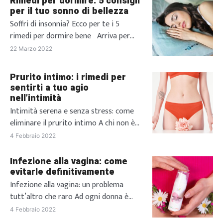
Rimedi per dormire: 5 consigli
per il tuo sonno di bellezza
Soffri di insonnia? Ecco per te i 5
rimedi per dormire bene Arriva per
tutti quel fatidico momento della
22 Marzo 2022
giornata in cui non vedi l’ora di andare
a dormire, attenendo con ansia il
Prurito intimo: i rimedi per
momento in cui potrai finalmente
sentirti a tuo agio
posare la testa sul cuscino e,
nell’intimità
puntualmente passi la notte a girarti e
Intimità serena e senza stress: come
rigirarti nel letto […]
eliminare il prurito intimo A chi non è
mai capitato di soffrire di prurito
4 Febbraio 2022
intimo? Oltre ad essere fastidioso, a
peggiorare la situazione può essere la
Infezione alla vagina: come
sua comparsa in momenti particolari.
evitarle definitivamente
Capita, infatti, a molte donne di
Infezione alla vagina: un problema
soffrire di irritazioni, prudore intimo e
tutt’altro che raro Ad ogni donna è
bruciore, tutte situazioni che
capitato, almeno una volta nella vita, di
4 Febbraio 2022
comportano immancabilmente […]
avere una infezione vaginale. Le