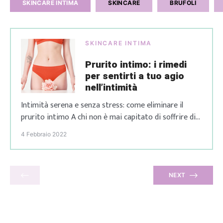
SKINCARE INTIMA
SKINCARE
BRUFOLI
SKINCARE INTIMA
Prurito intimo: i rimedi
per sentirti a tuo agio
nell’intimità
Intimità serena e senza stress: come eliminare il
prurito intimo A chi non è mai capitato di soffrire di
prurito intimo? Oltre ad essere fastidioso, a
4 Febbraio 2022
peggiorare la situazione può essere la sua comparsa
in momenti particolari. Capita, infatti, a molte donne
di soffrire di irritazioni, prudore intimo e bruciore,
tutte situazioni che comportano immancabilmente
NEXT
[…]