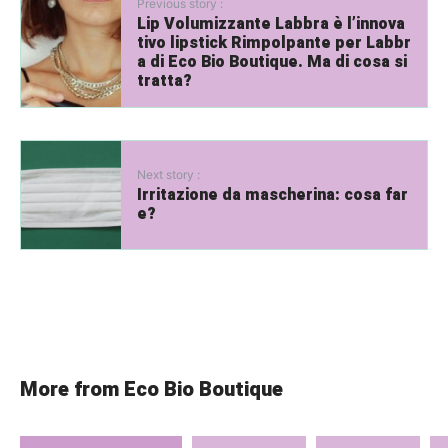
Previous story :
Lip Volumizzante Labbra è l’innova
tivo lipstick Rimpolpante per Labbr
a di Eco Bio Boutique. Ma di cosa si
tratta?
Next story :
Irritazione da mascherina: cosa far
e?
More from Eco Bio Boutique